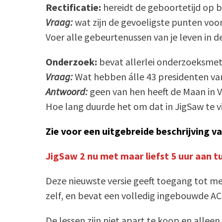
Rectificatie:
hereidt de geboortetijd op b
Vraag:
wat zijn de gevoeligste punten voor
Voer alle gebeurtenussen van je leven in d
Onderzoek:
bevat allerlei onderzoeksmet
Vraag:
Wat hebben álle 43 presidenten v
Antwoord:
geen van hen heeft de Maan in V
Hoe lang duurde het om dat in JigSaw te v
Zie voor een uitgebreide beschrijving v
JigSaw 2 nu met maar liefst 5 uur aan t
Deze nieuwste versie geeft toegang tot me
zelf, en bevat een volledig ingebouwde ACS
De lessen zijn niet apart te koop en allee