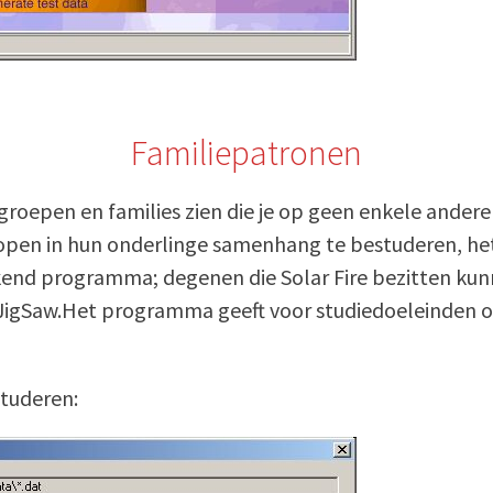
Familiepatronen
groepen en families zien die je op geen enkele andere
en in hun onderlinge samenhang te bestuderen, het m
erkend programma; degenen die Solar Fire bezitten ku
 JigSaw.Het programma geeft voor studiedoeleinden
studeren: