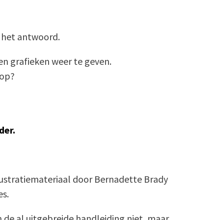
n het antwoord.
en grafieken weer te geven.
oop?
der.
lustratiemateriaal door Bernadette Brady
es.
n de al uitgebreide handleiding niet, maar