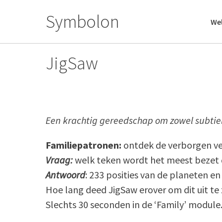
Skip
Symbolon
to
We
content
JigSaw
Een krachtig gereedschap om zowel subtiel
Familiepatronen:
ontdek de verborgen ver
Vraag:
welk teken wordt het meest bezet 
Antwoord
: 233 posities van de planeten e
Hoe lang deed JigSaw erover om dit uit te
Slechts 30 seconden in de ‘Family’ module