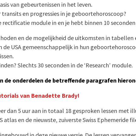
asis van gebeurtenissen in het leven.
 transits en progressies in je geboortehoroscoop?
e rectificatie module in en je hebt binnen 10 seconde
hoden en de mogelijkheid de uitkomsten in tabellen 
an de USA gemeenschappelijk in hun geboortehorosc
issen.
inden? Slechts 30 seconden in de ‘Research’ module.
an de onderdelen de betreffende paragrafen hieron
utorials van Benadette Brady!
er dan 5 uur aan in totaal 18 gesproken lessen met il
 atlas en de nieuwste, zuiverste Swiss Ephemeride fil
n ingebouwd in deze nieuwe versie. De lessen vervange